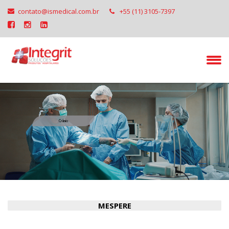
contato@ismedical.com.br
+55 (11) 3105-7397
Crânio
MESPERE