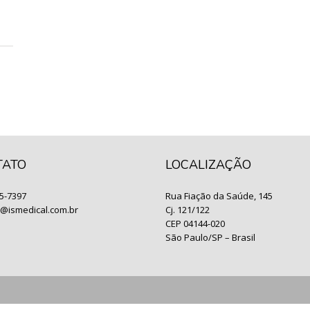
TATO
LOCALIZAÇÃO
05-7397
Rua Fiação da Saúde, 145
o@ismedical.com.br
Cj. 121/122
CEP 04144-020
São Paulo/SP – Brasil