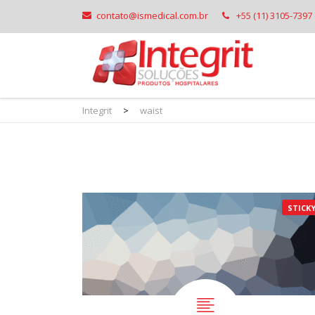
contato@ismedical.com.br
+55 (11) 3105-7397
Integrit
>
waist
STICK