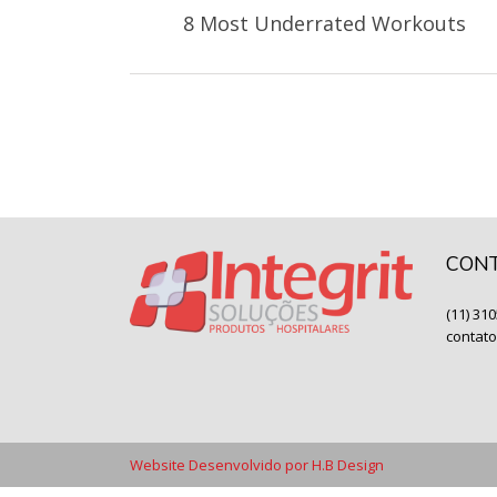
8 Most Underrated Workouts
CON
(11) 31
contat
Website Desenvolvido por
H.B Design